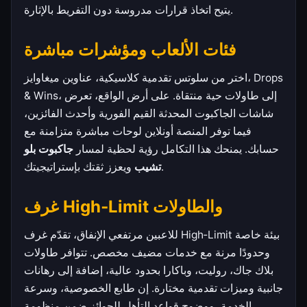
يتيح اتخاذ قرارات مدروسة دون التفريط بالإثارة.
فئات الألعاب ومؤشرات مباشرة
اختر من سلوتس تقدمية كلاسيكية، عناوين ميغاوايز، Drops
& Wins، إلى طاولات حية منتقاة. على أرض الواقع، تعرض
شاشات الجاكبوت المحدثة القيم الفورية وأحدث الفائزين،
فيما توفر المنصة أونلاين لوحات مباشرة متزامنة مع
حسابك. يمنحك هذا التكامل رؤية لحظية لمسار
جاكبوت بلو
ويعزز ثقتك بإستراتيجيتك.
تشيب
غرف High‑Limit والطاولات
للاعبين مرتفعي الإنفاق، تقدّم غرف High‑Limit بيئة خاصة
وحدودًا مرنة مع خدمات مضيف مخصص. تتوافر طاولات
بلاك جاك، روليت، وباكارا بحدود عالية، إضافة إلى رهانات
جانبية وميزات تقدمية مختارة. إن طابع الخصوصية، وسرعة
الخدمة، ووضوح قواعد التأهل للجوائز ضمن منظومة