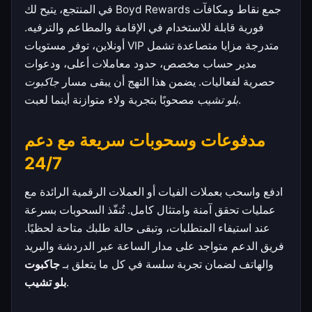
في المنتجع، يتيح لك Boyd Rewards جمع نقاط ومكافآت
فورية قابلة للاستخدام في الإقامة والمطاعم والترفيه.
أونلاين، توفر مستويات VIP متدرجة مزايا متصاعدة تشمل
مدير حساب مخصص، حدود معاملات أعلى، ودعوات
حصرية لفعاليات. يضمن هذا النهج أن يبقى مسار
جاكبوت
مصحوبًا بتجربة ولاء متوازنة أينما لعبت.
بلو تشيب
مدفوعات وسحوبات سريعة مع دعم
24/7
ادفع واسحب بعملات الفيات أو العملات الرقمية الرائدة مع
عمليات تحقق آمنة وامتثال كامل. تُنفّذ السحوبات بسرعة
عند استيفاء المتطلبات، وتبقى حالة طلبك متاحة لحظيًا.
فريق الدعم متواجد على مدار الساعة عبر الدردشة والبريد
والهاتف لضمان تجربة سلسة في كل ما يتعلق بـ
جاكبوت
.
بلو تشيب