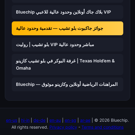
Bluechip بلاك جاك أونلاين وحدود عالية للاعبي VIP
جوائز جاكبوت بلو تشيب — تقدمية وحدود عالية
بلو تشيب | روليت VIP مباشر وحدود عالية
غرفة البوكر في بلو تشيب كازينو | Texas Hold’em &
Omaha
Bluechip — المراهنات الرياضية أونلاين وكازينو موثوق
en-us
|
hi-in
|
de-de
|
en-au
|
en-sg
|
ar-ae
| © 2026 Bluechip.
All rights reserved.
Privacy policy
-
Terms and conditions