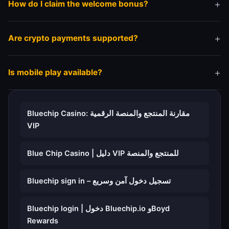
How do I claim the welcome bonus?
Register an account and follow the bonus activation
Are crypto payments supported?
instructions inside your profile.
Most platforms support Bitcoin, Ethereum and other
Is mobile play available?
popular cryptocurrencies.
The platform is fully optimized for smartphones and
tablets.
Bluechip Casino: مقارنة المنتجع والمنصة الرقمية
VIP
Blue Chip Casino | دليل VIP للمنتجع والمنصة
Bluechip sign in – تسجيل دخول آمن وسريع
Bluechip login | دخول Bluechip.io وBoyd
Rewards