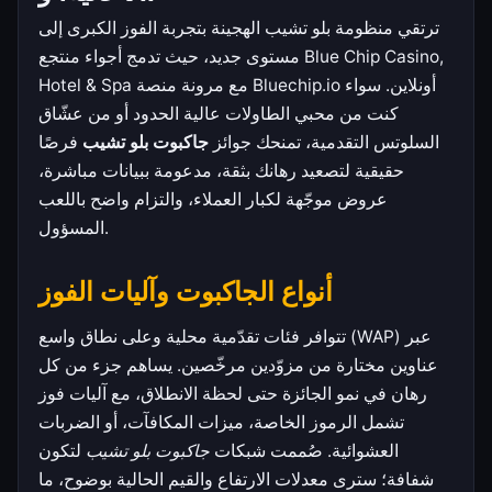
ترتقي منظومة بلو تشيب الهجينة بتجربة الفوز الكبرى إلى
مستوى جديد، حيث تدمج أجواء منتجع Blue Chip Casino,
Hotel & Spa مع مرونة منصة Bluechip.io أونلاين. سواء
كنت من محبي الطاولات عالية الحدود أو من عشّاق
السلوتس التقدمية، تمنحك جوائز
جاكبوت بلو تشيب
فرصًا
حقيقية لتصعيد رهانك بثقة، مدعومة ببيانات مباشرة،
عروض موجّهة لكبار العملاء، والتزام واضح باللعب
المسؤول.
أنواع الجاكبوت وآليات الفوز
تتوافر فئات تقدّمية محلية وعلى نطاق واسع (WAP) عبر
عناوين مختارة من مزوّدين مرخّصين. يساهم جزء من كل
رهان في نمو الجائزة حتى لحظة الانطلاق، مع آليات فوز
تشمل الرموز الخاصة، ميزات المكافآت، أو الضربات
العشوائية. صُممت شبكات
جاكبوت بلو تشيب
لتكون
شفافة؛ سترى معدلات الارتفاع والقيم الحالية بوضوح، ما