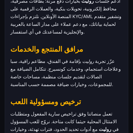
ادعم جلسات
روليت
بخيارات دفع مرنة: بطاقات مصرفية،
محافظ إلكترونية، تحويلات بنكية، والعملات الرقمية على
المنصة الأونلاين. نلتزم بإجراءات KYC/AML وتشفير متقدم
لحماية بياناتك، مع دعم عملاء على مدار الساعة بالعربية
والإنجليزية لمساعدتك في أي استفسار.
مرافق المنتجع والخدمات
عزّز تجربة
روليت
بإقامة في الفندق، مطاعم راقية، سبا
وعلاجات استجمام، وخدمات كونسيرج. تتكامل الضيافة مع
الصالات لتقديم جلسات منظمة، مساحات خاصة
للمجموعات، وخيارات ضيافة مصممة حسب المناسبة.
ترخيص ومسؤولية اللعب
تعمل منصاتنا وفق تراخيص سارية المفعول ومتطلبات
الامتثال المحلية حيثما كانت متاحة. نروّج للعب المسؤول
في
روليت
مع أدوات تحديد الحدود، فترات تهدئة، وخيارات