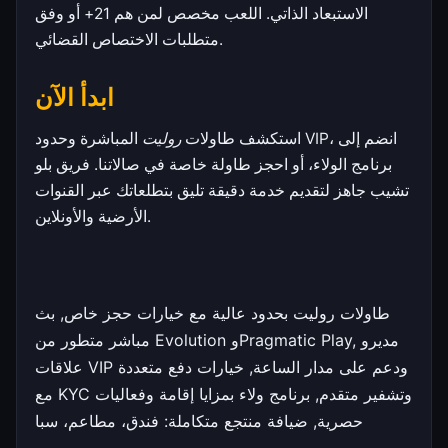
الاستبعاد الذاتي. اللعب مخصص لمن هم 21+ أو وفق
متطلبات الاختصاص القضائي.
ابدأ الآن
استكشف طاولات
روليت
المباشرة وحدود VIP، انضم إلى
برنامج الولاء، أو احجز طاولة خاصة في صالاتنا. فريق بلو
تشيب جاهز لتقديم خدمة دقيقة تليق بتطلعاتك عبر القنوات
الأرضية والأونلاين.
طاولات روليت بحدود عالية مع خيارات حجز خاص, بث
مباشر متطور من Evolution وPragmatic Play, مديرو
علاقات VIP ودعم على مدار الساعة, خيارات دفع متعددة
مع KYC وتشفير متقدم, برنامج ولاء بمزايا إقامة وفعاليات
حصرية, ضيافة منتجع متكاملة: فندق، مطاعم، سبا