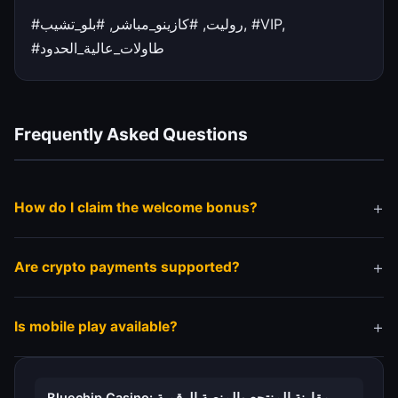
#روليت, #كازينو_مباشر, #بلو_تشيب, #VIP,
#طاولات_عالية_الحدود
Frequently Asked Questions
How do I claim the welcome bonus?
Register an account and follow the bonus activation
Are crypto payments supported?
instructions inside your profile.
Most platforms support Bitcoin, Ethereum and other
Is mobile play available?
popular cryptocurrencies.
The platform is fully optimized for smartphones and
tablets.