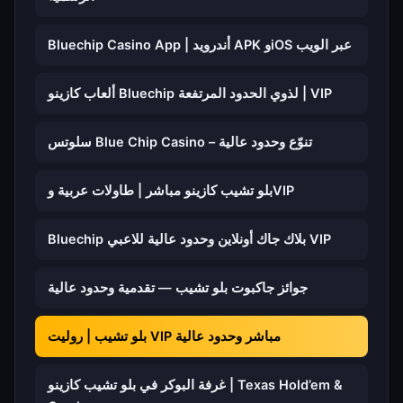
Bluechip Casino App | أندرويد APK وiOS عبر الويب
ألعاب كازينو Bluechip لذوي الحدود المرتفعة | VIP
سلوتس Blue Chip Casino – تنوّع وحدود عالية
بلو تشيب كازينو مباشر | طاولات عربية وVIP
Bluechip بلاك جاك أونلاين وحدود عالية للاعبي VIP
جوائز جاكبوت بلو تشيب — تقدمية وحدود عالية
بلو تشيب | روليت VIP مباشر وحدود عالية
غرفة البوكر في بلو تشيب كازينو | Texas Hold’em &