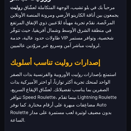
مرحباً بك في بلو تشيب، الوجهة المتكاملة لعشّاق
روليت
يجمعون بين أناقة الكازينو الأرضي ومرونة المنصة الأونلاين
المرخّصة. نقدّم تجربة مهيأة للاعبين ذوي الإنفاق المرتفع
في منطقة الشرق الأوسط وشمال أفريقيا، حيث تتوفّر
طاولات حدود عالية، خدمة VIP شخصية، وتوافر مستمر
لروليت مباشر آمن وسريع عبر مزوّدين عالميين.
إصدارات روليت تناسب أسلوبك
استمتع بإصدارات
روليت
الأوروبية والفرنسية بذات الصفر
الواحد لمنحك تجربة أكثر توازناً، أو اختر الأميركية بذات
الصفرين بما يناسب تفضيلاتك. لعشّاق الإيقاع السريع،
تتوافر Speed Roulette، بينما تقدّم Lightning Roulette
مضاعِفات مبهرة على أرقام مختارة. كما نوفر Auto
Roulette بدون مضيف لوتيرة لعب مستمرة على مدار
الساعة.