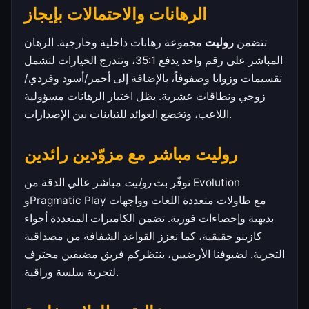
الرهانات والاحتمالات بإيجاز
تتضمن
روليت
مجموعة رهانات داخلية وخارجية. الرهان
المباشر على رقم واحد يدفع 35:1، وتتدرج الخيارات لتشمل
تقسيمات وزوايا وصفوفاً، بالإضافة إلى أحمر/أسود وفردي/
زوجي ونطاقات عشرية. يظل اختيار الرهانات مسؤولية
اللاعب، وتخضع العوائد للتباينات بين الإصدارات.
روليت مباشر مع مزوّدين رائدين
نوفّر بث
روليت
مباشر عالي الدقة من Evolution
وPragmatic Play مع طاولات متعددة اللغات وواجهات
بديهية وإحصاءات فورية. تضمن الكاميرات المتعددة أجواء
كازينو حقيقية، كما تعزز القواعد الشفافة من مصداقية
التجربة. لضيوفنا الأرضيين، ينتظركم فريق مضيفين محترف
لتجربة سلسة وراقية.